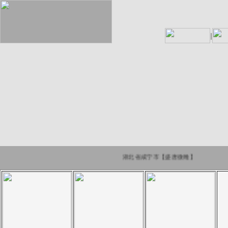
湖北省咸宁市【盛唐微雕】