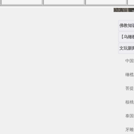
佛教知
【乌橄
文玩新
中国古
橄榄核
菩提念
核桃保
泰国佛
牙雕角