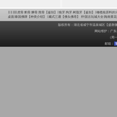
∣∣ ∣∣ ∣∣∣∣∣
虎骨.豹骨.狮骨.熊骨【鉴别】
∣
狼牙.狗牙.树脂牙【鉴别】
∣
橄榄核原料的
桌面
∣
泰国佛牌【种类介绍】
∣
藏式三通【佛头佛塔】
∣
中国古玩城大全
∣
海南黄花
版权所有：湖北省咸宁市温泉城区【盛唐微雕】赵英胜 C
网站维护：广东圣
（周一
邮箱：