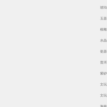
琥珀蜜
玉器翡
根雕木
水晶收
瓷器收
普洱茶
紫砂收
文玩葫
文玩收
海南黄