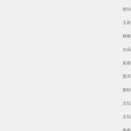
琥珀蜜
玉器翡
根雕木
水晶收
瓷器收
普洱茶
紫砂收
文玩葫
文玩收
海南黄