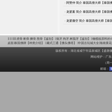
· 阿赞仲 简介 泰国高僧大师【泰国佛牌】
· 龙婆案 简介 泰国高僧大师【泰国佛牌】
· 龙婆撒空 简介 泰国高僧大师【泰国佛牌
∣∣ ∣∣ ∣∣∣∣∣
虎骨.豹骨.狮骨.熊骨【鉴别】
∣
狼牙.狗牙.树脂牙【鉴别】
∣
橄榄核原料的
桌面
∣
泰国佛牌【种类介绍】
∣
藏式三通【佛头佛塔】
∣
中国古玩城大全
∣
海南黄花
版权所有：湖北省咸宁市温泉城区【盛唐微雕】赵英胜 C
网站维护：广东圣
（周一
邮箱：