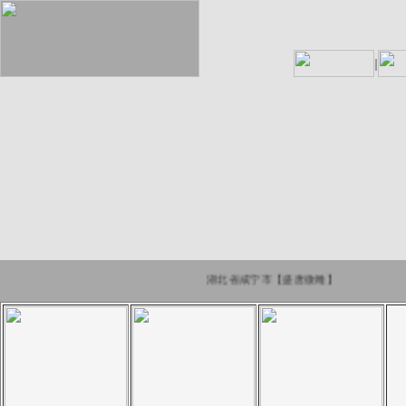
湖北省咸宁市【盛唐微雕】