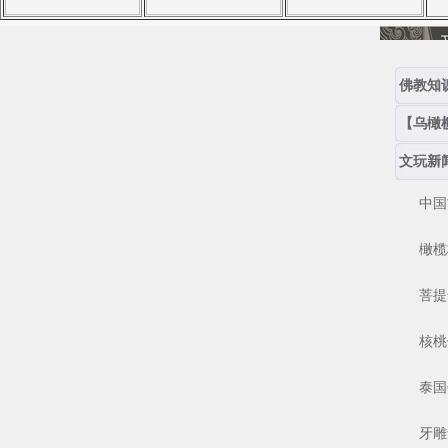
佛教知
【乌橄
文玩新
中国古
橄榄核
菩提念
核桃保
泰国佛
牙雕角