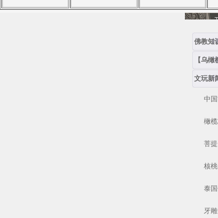
佛教知
【乌橄
文玩新
中国古
橄榄核
菩提念
核桃保
泰国佛
牙雕角