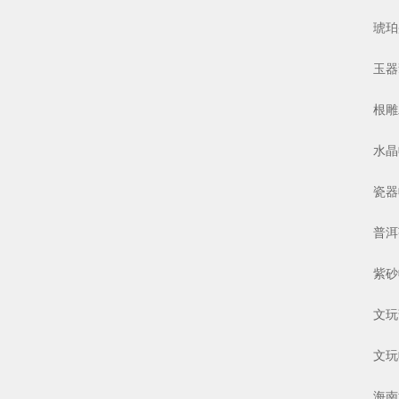
琥珀蜜
玉器翡
根雕木
水晶收
瓷器收
普洱茶
紫砂收
文玩葫
文玩收
海南黄