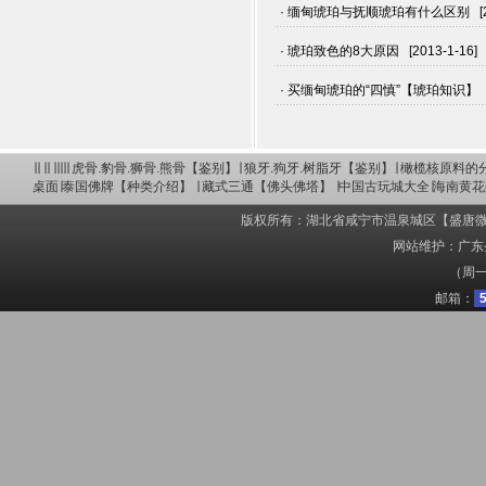
· 缅甸琥珀与抚顺琥珀有什么区别 [201
· 琥珀致色的8大原因 [2013-1-16]
· 买缅甸琥珀的“四慎”【琥珀知识】 [20
∣∣ ∣∣ ∣∣∣∣∣
虎骨.豹骨.狮骨.熊骨【鉴别】
∣
狼牙.狗牙.树脂牙【鉴别】
∣
橄榄核原料的
桌面
∣
泰国佛牌【种类介绍】
∣
藏式三通【佛头佛塔】
∣
中国古玩城大全
∣
海南黄花
版权所有：湖北省咸宁市温泉城区【盛唐微雕】赵英胜 C
网站维护：广东圣
（周一
邮箱：