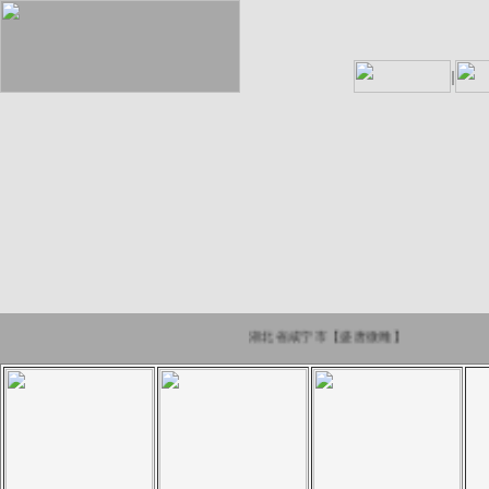
湖北省咸宁市【盛唐微雕】